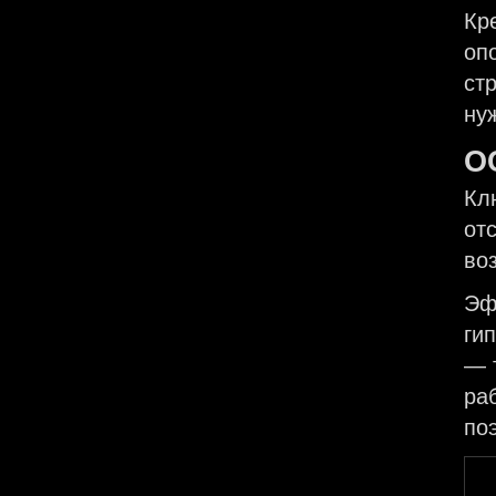
Кр
оп
ст
ну
О
Кл
от
во
Эф
ги
— 
ра
поэ