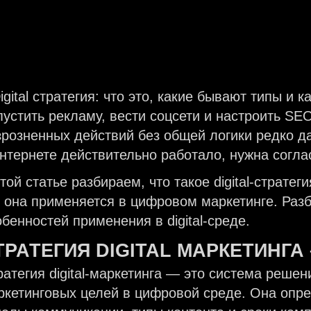
пустить рекламу, вести соцсети и настроить SE
зрозненных действий без общей логики редко д
интернете действительно работало, нужна согл
той статье разбираем, что такое digital-страте
к она применяется в цифровом маркетинге. Разб
обенностей применения в digital-среде.
ТРАТЕГИЯ
DIGITAL
МАРКЕТИНГА
атегия digital-маркетинга — это система решени
ркетинговых целей в цифровой среде. Она опр