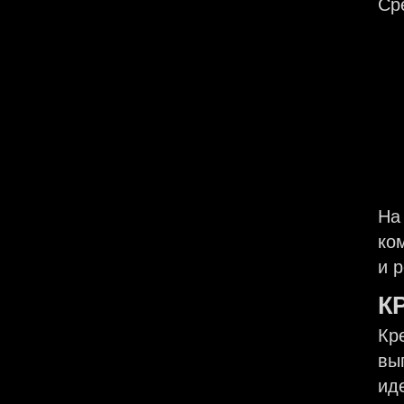
Ср
На
ко
и 
К
Кре
вы
ид