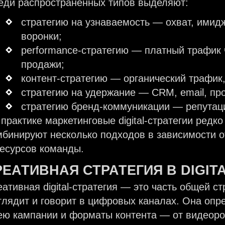
еди распространённых типов выделяют:
стратегию на узнаваемость — охват, имид
воронки;
performance-стратегию — платный трафик 
продажи;
контент-стратегию — органический трафик,
стратегию на удержание — CRM, email, пр
стратегию бренд-коммуникации — репутац
 практике маркетинговые digital-стратегии редк
мбинируют несколько подходов в зависимости о
ресурсов команды.
РЕАТИВНАЯ
СТРАТЕГИЯ
В
DIGIT
ативная digital-стратегия — это часть общей ст
глядит и говорит в цифровых каналах. Она опр
ею кампании и форматы контента — от видеорол