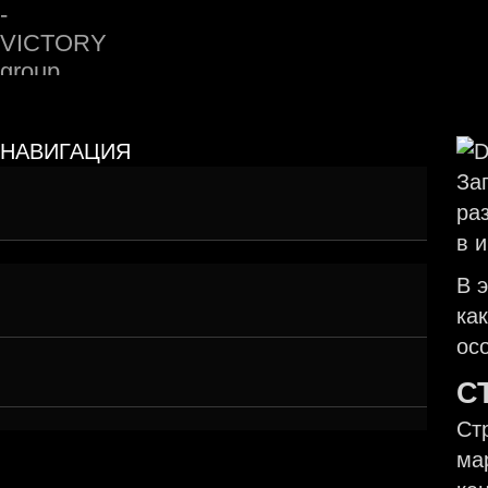
НАВИГАЦИЯ
Репутация — это не количество звёзд,
За
а восприятие
ра
в 
Когда «слишком хорошо» — значит
В э
подозрительно
ка
ос
Алгоритмы тоже не дураки
С
Стр
ма