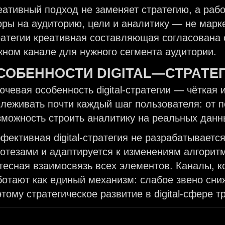
еативный подход не заменяет стратегию, а рабо
оры на аудиторию, цели и аналитику — не маркет
ратегии креативная составляющая согласована
жном канале для нужного сегмента аудитории.
СОБЕННОСТИ
DIGITAL
—
СТРАТЕ
ючевая особенность digital-стратегии — чёткая
слеживать почти каждый шаг пользователя: от п
зможность строить аналитику на реальных дан
фективная digital-стратегия не разрабатывается
потезами и адаптируется к изменениям алгорит
тесная взаимосвязь всех элементов. Каналы, к
ботают как единый механизм: слабое звено сн
тому стратегическое развитие в digital-сфере т