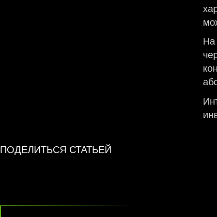
ха
мо
На
че
кон
аб
Ин
ин
ПОДЕЛИТЬСЯ СТАТЬЕЙ