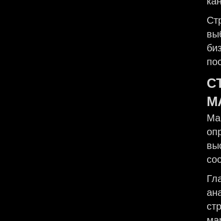
ка
Ст
вы
би
по
С
М
Ма
оп
вы
со
Гл
ан
ст
ма