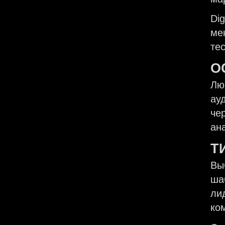
Di
ме
те
О
Лю
ау
че
ан
Т
Вы
ша
ли
ко