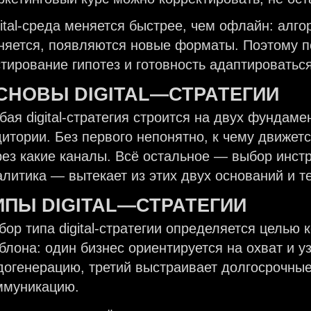
gital-среда меняется быстрее, чем офлайн: алг
няется, появляются новые форматы. Поэтому п
стирование гипотез и готовность адаптироваться
СНОВЫ
DIGITAL
—
СТРАТЕГИИ
бая digital-стратегия строится на двух фундам
дитории. Без первого непонятно, к чему движетс
рез какие каналы. Всё остальное — выбор инст
алитика — вытекает из этих двух оснований и т
ИПЫ
DIGITAL
—
СТРАТЕГИИ
бор типа digital-стратегии определяется целью
блона: один бизнес ориентируется на охват и 
догенерацию, третий выстраивает долгосрочные
ммуникацию.