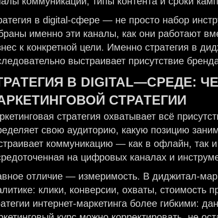
налы коммуникации, типы контента и сроки кам
ратегия в digital-сфере — не просто набор инст
браны именно эти каналы, как они работают вм
знес к конкретной цели. Именно стратегия в ди
следовательно выстраивает присутствие бренда
ТРАТЕГИЯ
В
DIGITAL
—
СРЕДЕ
: Ч
АРКЕТИНГОВОЙ
СТРАТЕГИИ
ркетинговая стратегия охватывает всё присутст
ределяет свою аудиторию, какую позицию заним
страивает коммуникацию — как в офлайн, так и в
средоточенная на цифровых каналах и инструме
авное отличие — измеримость. В диджитал-марк
алитике: клики, конверсии, охваты, стоимость 
ратегии интернет-маркетинга более гибкими: да
ркетинговый курс можно корректировать, не ос