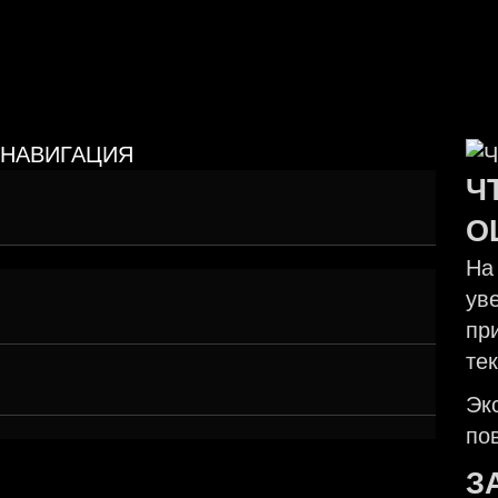
НАВИГАЦИЯ
Репутация — это не количество звёзд,
Ч
а восприятие
О
На
Когда «слишком хорошо» — значит
ув
подозрительно
пр
те
Алгоритмы тоже не дураки
Эк
по
З