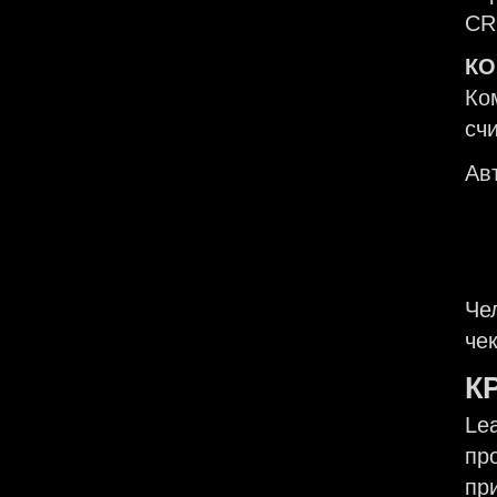
CR
КО
Ко
сч
Ав
Че
че
К
Le
пр
пр