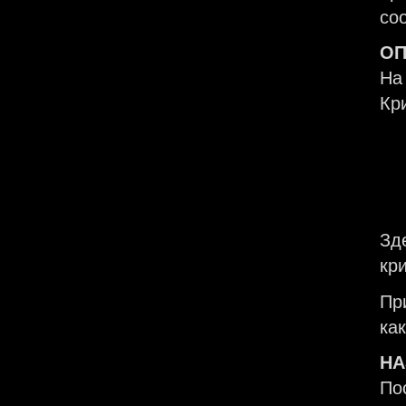
со
ОП
На
Кр
Зд
кр
Пр
ка
НА
По