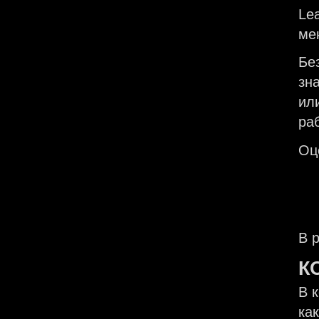
Le
ме
Бе
зн
ил
ра
Оц
В 
К
В 
ка