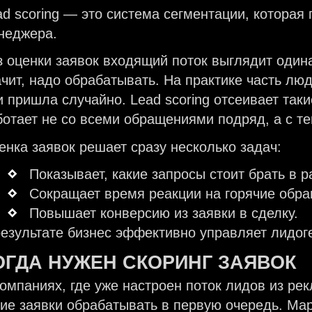
ad scoring — это система сегментации, которая
неджера.
з оценки заявок входящий поток выглядит один
ачит, надо обрабатывать. На практике часть люд
и пришла случайно. Lead scoring отсеивает так
ботает не со всеми обращениями подряд, а с тем
енка заявок решает сразу несколько задач:
Показывает, какие запросы стоит брать в 
Сокращает время реакции на горячие обр
Повышает конверсию из заявки в сделку.
результате бизнес эффективно управляет лидог
ОГДА НУЖЕН
СКОРИНГ ЗАЯВОК
компаниях, где уже настроен поток лидов из рек
кие заявки обрабатывать в первую очередь. Ма