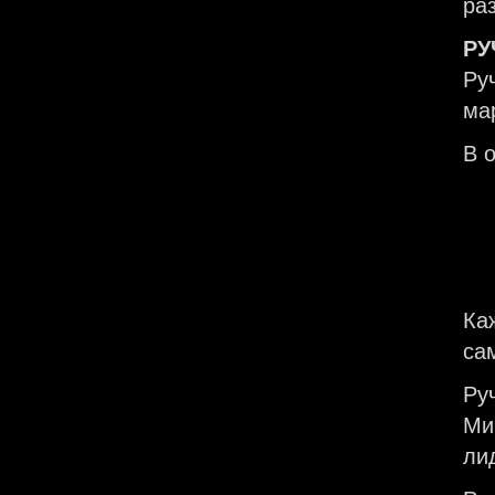
ра
РУ
Ру
ма
В 
Ка
са
Ру
Ми
ли