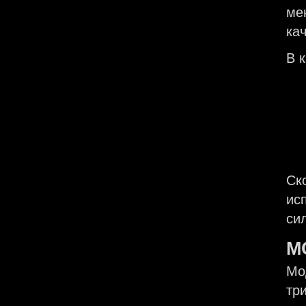
ме
ка
В 
Ск
ис
си
М
Мо
тр