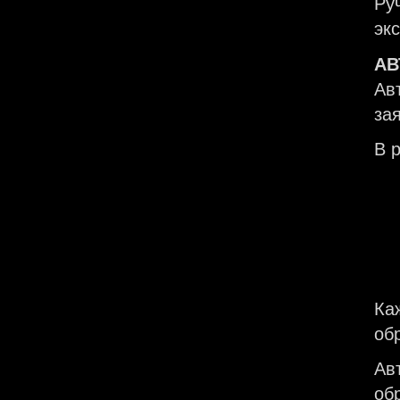
Ру
эк
АВ
Ав
за
В р
Ка
об
Ав
об