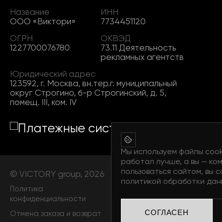
Название
ИНН
ООО «Виктори»
7734451120
ОГРН
ОКВЭД
1227700076780
73.11 Деятельность
рекламных агентств
Юридический адрес
123592, г. Москва, вн.тер.г. муниципальный
округ Строгино, б-р Строгинский, д. 5,
помещ. III, ком. IV
Мы используем файлы cook
работал лучше, а вы — к
пользоваться сайтом, вы 
© VICTORY group, 2026
политикой обработки дан
Политика
Публичная оферта
конфиденциальности
СОГЛАСЕН
Отмена заказа и возврат
Условия доставки