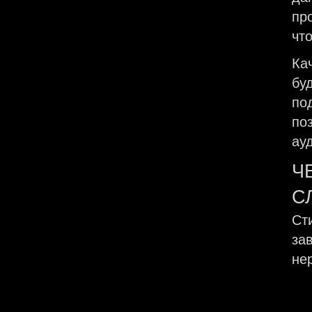
пр
чт
Ка
бу
по
по
ау
Ч
С
Ст
за
не