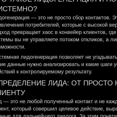
ИСТЕМНО?
догенерация — это не просто сбор контактов. 
ивлечения потребителей, которые с высокой ве
дход превращает хаос в конвейер клиентов, где
стемы вы не управляете потоком откликов, а лиш
зможности.
стемная лидогенерация позволяет не угадывать,
кие данные нужно анализировать и какие шаги у
йствий к контролируемому результату.
ПРЕДЕЛЕНИЕ ЛИДА: ОТ ПРОСТО
ЛИЕНТУ
д — это не любой полученный контакт и не каж
иент, который совершил целевое действие, выр
нные для дальнейшего диалога. За этим поняти