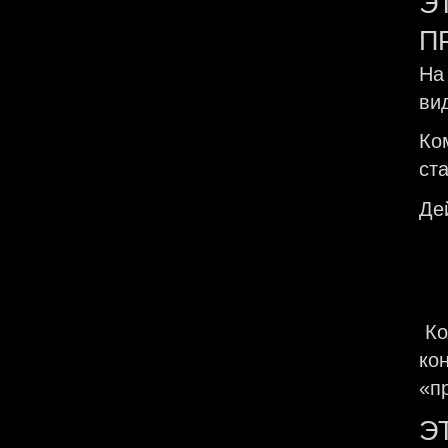
Э
П
На
ви
Ко
ст
Де
Ко
ко
«п
Э