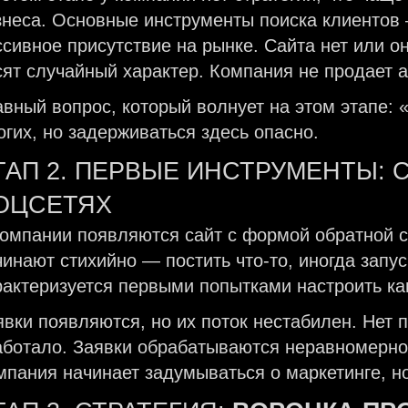
знеса. Основные инструменты поиска клиентов
ссивное присутствие на рынке. Сайта нет или о
сят случайный характер. Компания не продает а
авный вопрос, который волнует на этом этапе: «
огих, но задерживаться здесь опасно.
ТАП 2. ПЕРВЫЕ ИНСТРУМЕНТЫ: 
ОЦСЕТЯХ
компании появляются сайт с формой обратной св
чинают стихийно — постить что-то, иногда запус
рактеризуется первыми попытками настроить к
явки появляются, но их поток нестабилен. Нет 
аботало. Заявки обрабатываются неравномерно,
мпания начинает задумываться о маркетинге, но