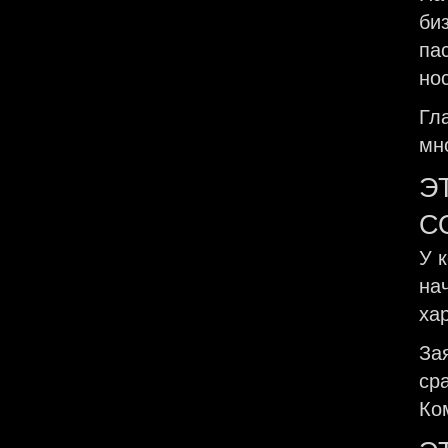
би
па
но
Гл
мн
Э
С
У 
на
ха
За
ср
Ко