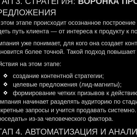
ТАП 3. СТРАТЕГИЯ:
ВОРОНКА П
РЕДЛОЖЕНИЯ
 этом этапе происходит осознанное построение
деть путь клиента — от интереса к продукту к п
мпания уже понимает, для кого она создает кон
ановится более точной. Такой подход повышает
йствия на этом этапе:
создание контентной стратегии;
целевые предложения (лид-магниты);
формирование четких призывов к действи
мпания начинает разделять аудиторию по ста
нкретные запросы и учится продавать системно
роседать» из-за человеческого фактора.
ТАП 4. АВТОМАТИЗАЦИЯ И АНАЛИ