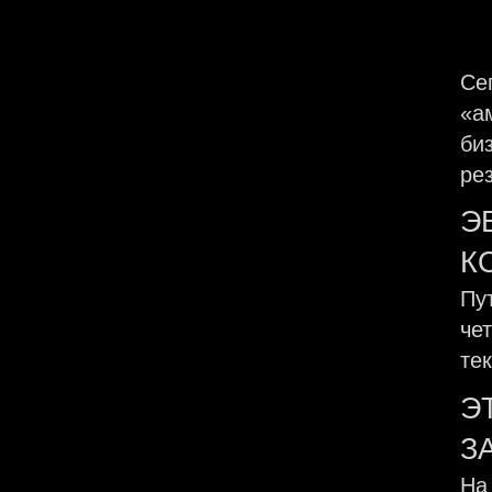
Се
«а
би
ре
Э
К
Пу
че
те
Э
З
На