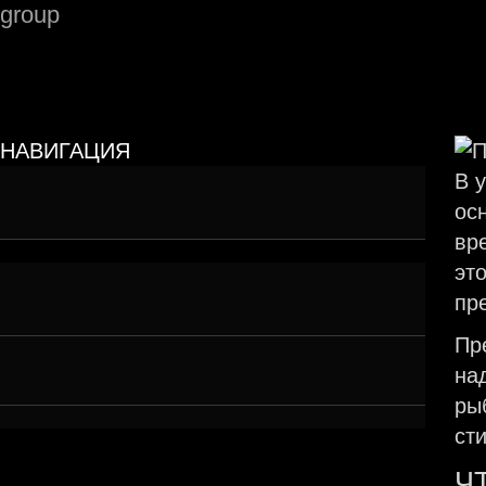
НАВИГАЦИЯ
Репутация — это не количество звёзд,
В 
а восприятие
ос
вр
эт
Когда «слишком хорошо» — значит
пр
подозрительно
Пр
Алгоритмы тоже не дураки
на
ры
ст
Ч