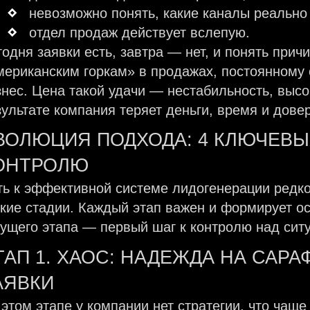
невозможно понять, какие каналы реально
отдел продаж действует вслепую.
годня заявки есть, завтра — нет, и понять прич
мериканским горкам» в продажах, постоянному
знес. Цена такой удачи — нестабильность, выс
зультате компания теряет деньги, время и дове
ВОЛЮЦИЯ ПОДХОДА: 4 КЛЮЧЕВЫ
ОНТРОЛЮ
ть к эффективной системе лидогенерации редк
ткие стадии. Каждый этап важен и формирует 
кущего этапа — первый шаг к контролю над сит
ТАП 1. ХАОС: НАДЕЖДА НА САР
АЯВКИ
 этом этапе у компании нет стратегии, что чаще