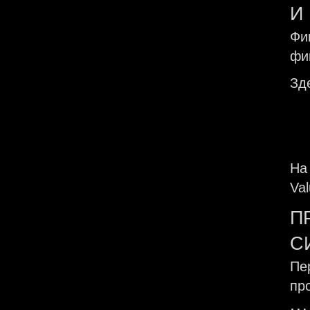
И
Фи
фи
Зд
На
Va
П
С
Пе
пр