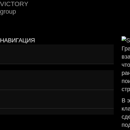
НАВИГАЦИЯ
Репутация — это не количество звёзд,
Гр
а восприятие
вз
чт
ра
Когда «слишком хорошо» — значит
по
подозрительно
ст
Алгоритмы тоже не дураки
В 
кл
сд
по