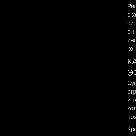
Ра
ск
си
он
ин
ко
К
Э
Од
ст
и 
ко
по
Кр