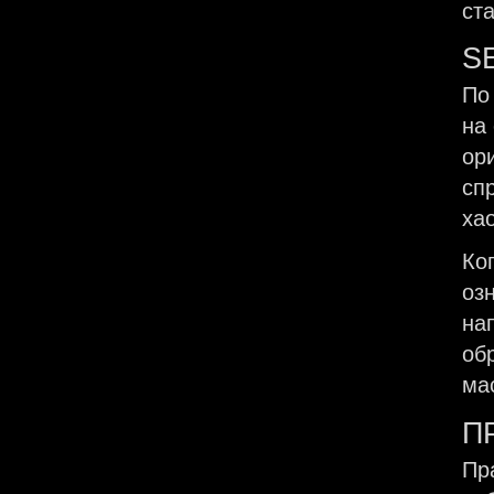
ст
S
По
на
ор
сп
ха
Ко
оз
на
об
ма
П
Пр