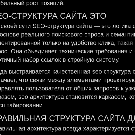
абильный рост позиций.
EO-СТРУКТУРА САЙТА ЭТО
 своей сути SEO-структура сайта — это логика 
 основе реального поискового спроса и семантик
иентированной только на удобство клика, така
рос. Она объединяет технические требования и
отичный набор ссылок в стройную систему.
гда выстраивается качественная seo структура с
начает, что связи между элементами проектиру
правлять пользователя от общих запросов к у
разом, seo архитектура становится каркасом, к
сштабировании.
РАВИЛЬНАЯ СТРУКТУРА САЙТА Д
авильная архитектура всегда характеризуется с