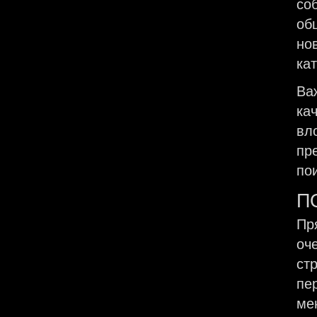
со
об
но
ка
Ва
ка
вл
пр
по
П
Пр
оч
ст
пе
ме