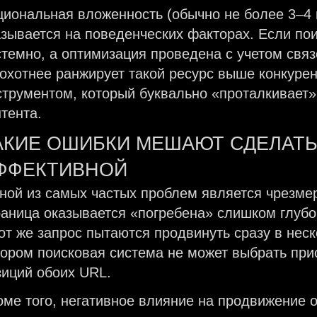
циональная вложенность (обычно не более 3–4 
азывается на поведенческих факторах. Если пои
стемно, а оптимизация проведена с учетом свя
 охотнее ранжирует такой ресурс выше конкурен
струментом, который буквально «проталкивает» 
нтента.
АКИЕ ОШИБКИ МЕШАЮТ СДЕЛАТЬ
ФФЕКТИВНОЙ
ной из самых частых проблем является чрезмер
раница оказывается «погребена» слишком глубок
тот же запрос пытаются продвинуть сразу в неск
тором поисковая система не может выбрать при
зиций обоих URL.
оме того, негативное влияние на продвижение о