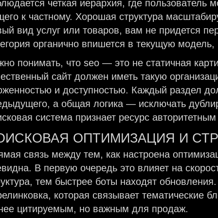
блюдается четкая иерархия, где пользователь 
щего к частному. Хорошая структура масштабир
вый вид услуг или товаров, вам не придется п
тегория органично впишется в текущую модель,
жно понимать, что seo — это не статичная карт
чественный сайт должен иметь такую организац
оженностью и доступностью. Каждый раздел до
едыдущего, а общая логика — исключать дублир
исковая система признает ресурс авторитетным
ОИСКОВАЯ ОПТИМИЗАЦИЯ И СТР
ямая связь между тем, как настроена оптимизац
евидна. В первую очередь это влияет на скорост
руктура, тем быстрее боты находят обновления.
релинковка, которая связывает тематические бл
нее цитируемым, но важным для продаж.