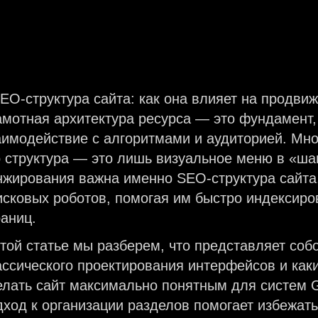
амотная архитектура ресурса — это фундамент,
аимодействие с алгоритмами и аудиторией. Мно
о структура — это лишь визуальное меню в «ша
нжирования важна именно SEO-структура сайта,
исковых роботов, помогая им быстро индексиро
раниц.
этой статье мы разберем, что представляет соб
ассического проектирования интерфейсов и ка
елать сайт максимально понятным для систем G
дход к организации разделов помогает избежат