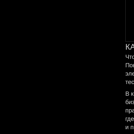
К
Чт
По
эл
те
В 
би
пр
гд
и 