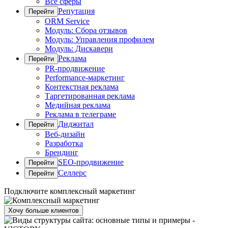
Все сферы
Репутация
Перейти
ORM Service
Модуль: Сбора отзывов
Модуль: Управления профилем
Модуль: Дискавери
Реклама
Перейти
PR-продвижение
Performance-маркетинг
Контекстная реклама
Таргетированная реклама
Медийная реклама
Реклама в телеграме
Диджитал
Перейти
Веб-дизайн
Разработка
Брендинг
SEO-продвижение
Перейти
Cеллерс
Перейти
Подключите комплексный маркетинг
Хочу больше клиентов