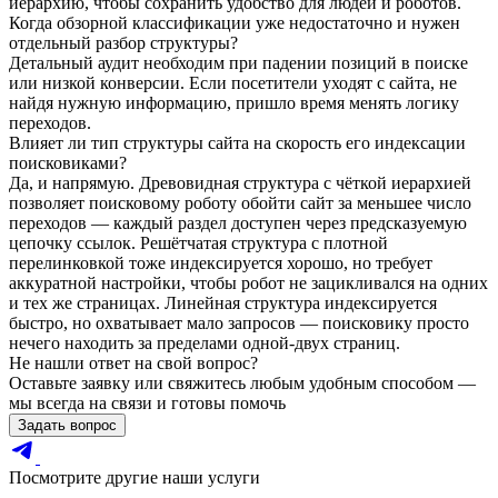
иерархию
, чтобы сохранить удобство для людей и роботов.
Когда обзорной классификации уже недостаточно и нужен
отдельный разбор структуры?
Детальный аудит необходим при падении позиций в поиске
или низкой конверсии. Если посетители уходят с
сайта
, не
найдя нужную информацию, пришло время менять
логику
переходов
.
Влияет ли тип структуры сайта на скорость его индексации
поисковиками?
Да, и напрямую. Древовидная структура с чёткой иерархией
позволяет поисковому роботу обойти сайт за меньшее число
переходов — каждый раздел доступен через предсказуемую
цепочку ссылок. Решётчатая структура с плотной
перелинковкой тоже индексируется хорошо, но требует
аккуратной настройки, чтобы робот не зацикливался на одних
и тех же страницах. Линейная структура индексируется
быстро, но охватывает мало запросов — поисковику просто
нечего находить за пределами одной-двух страниц.
Не нашли ответ на свой вопрос?
Оставьте заявку или свяжитесь любым удобным способом —
мы всегда на связи и готовы помочь
Задать вопрос
Посмотрите другие наши услуги