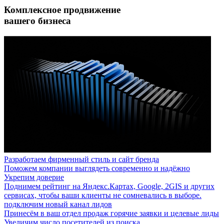
Комплексное продвижение
вашего бизнеса
Разработаем фирменный стиль и сайт бренда
Поможем компании выглядеть современно и надёжно
Укрепим доверие
Поднимем рейтинг на Яндекс.Картах, Google, 2GIS и других
сервисах, чтобы ваши клиенты не сомневались в выборе.
подключим новый канал лидов
Принесём в ваш отдел продаж горячие заявки и целевые лиды
Увеличим число посетителей из поиска