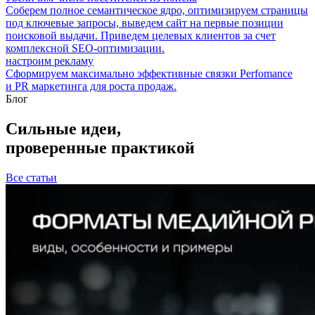
Соберем полное семантическое ядро, оптимизируем страницы
под ключевые запросы, выведем сайт на первые позиции
поисковой выдачи. Приведем целевых клиентов за счет
комплексной SEO-оптимизации.
настроим рекламу
Сформируем максимально эффективные связки Perfomance
и PR маркетинга для роста продаж.
Блог
Сильные идеи,
проверенные практикой
Все статьи