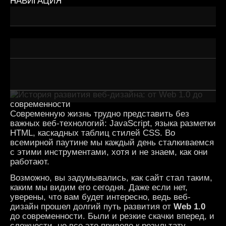
НАВИГАЦИЯ
Репутация — это не количество звёзд, а восприятие
Когда «слишком хорошо» — значит подозрительно
Алгоритмы тоже не дураки
Современную жизнь трудно представить без
важных веб-технологий: JavaScript, языка разметки
HTML, каскадных таблиц стилей CSS. Во
всемирной паутине мы каждый день сталкиваемся
с этими инструментами, хотя и не знаем, как они
работают.
Возможно, вы задумывались, как сайт стал таким,
каким мы видим его сегодня. Даже если нет,
уверены, что вам будет интересно, ведь веб-
дизайн прошел долгий путь развития от
Web 1.0
до современности. Были и резкие скачки вперед, и
сложности, но все это привело к результату.