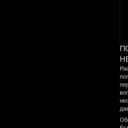
П
Н
Ра
по
пе
во
не
да
Об
Ес