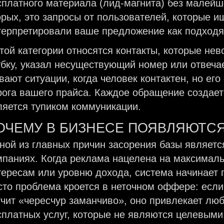
сплатного материала (лид-магнита) без малейш
орых, это запросы от пользователей, которые и
терпретировали ваше предложение как подходя
этой категории относятся контакты, которые не
убку, указал несуществующий номер или отвечае
вают ситуации, когда человек контактен, но ег
рога вашего прайса. Каждое обращение создает
ляется тупиком коммуникации.
ОЧЕМУ В БИЗНЕСЕ ПОЯВЛЯЮТС
ной из главных причин засорения базы являет
мпаниях. Когда реклама нацелена на максималь
тересам или уровню дохода, система начинает г
сто проблема кроется в неточном оффере: есл
учит «чересчур заманчиво», оно привлекает лю
сплатных услуг, которые не являются целевыми