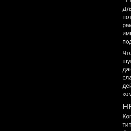
Дл
по
ра
им
по
Чт
шу
да
сл
де
ко
Н
Ко
ти