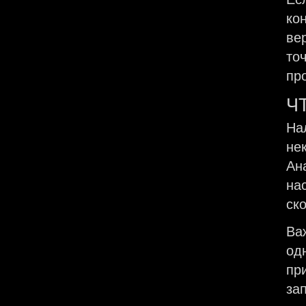
ко
ве
то
пр
Ч
На
не
Ан
на
ск
Ва
од
пр
за