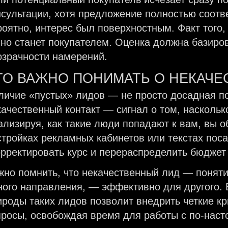
нсультации, хотя предложение полностью соотв
роятно, интерес был поверхностным. Факт того, 
чно станет покупателем. Оценка должна базиров
озрачности намерений.
ТО ВАЖНО ПОНИМАТЬ О НЕКАЧЕ
личие «пустых» лидов — не просто досадная по
качественный контакт — сигнал о том, наскольк
ализируя, как такие люди попадают к вам, вы 
стройках рекламных кабинетов или текстах пос
орректировать курс и перераспределить бюджет
жно помнить, что некачественный лид — понятие
ного направления, — эффективно для другого. 
ироды таких лидов позволит внедрить четкие к
просы, освобождая время для работы с по-нас