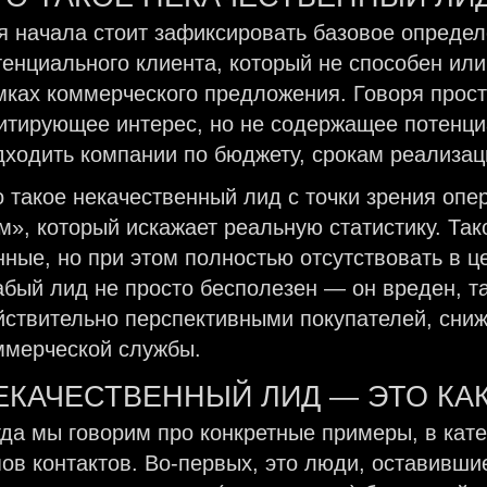
я начала стоит зафиксировать базовое определ
тенциального клиента, который не способен ил
мках коммерческого предложения. Говоря прос
итирующее интерес, но не содержащее потенци
дходить компании по бюджету, срокам реализаци
о такое некачественный лид с точки зрения о
м», который искажает реальную статистику. Так
нные, но при этом полностью отсутствовать в ц
абый лид не просто бесполезен — он вреден, т
йствительно перспективными покупателей, сни
ммерческой службы.
ЕКАЧЕСТВЕННЫЙ ЛИД — ЭТО КА
гда мы говорим про конкретные примеры, в кат
пов контактов. Во-первых, это люди, оставивш