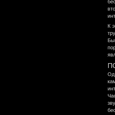
бе
вт
ин
К 
тр
Бы
по
яв
П
Од
ка
ин
Ча
зв
бе