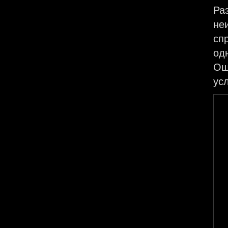
Ра
не
сп
од
Ош
ус