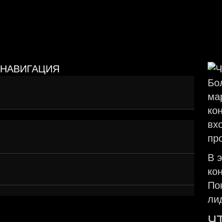
НАВИГАЦИЯ
Репутация — это не количество звёзд,
Бо
а восприятие
ма
ко
вх
Когда «слишком хорошо» — значит
пр
подозрительно
В 
Алгоритмы тоже не дураки
ко
По
ли
Ч