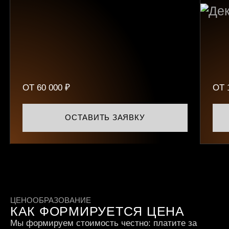
Базовые технические правки:
индексация, устранение дублей,
корректные сниппеты;
Контроль позиций, трафика и
конверсий.
Регулярная отчётность по
результатам работы раз в месяц.
ОТ 60 000 ₽
ОТ 
ОСТАВИТЬ ЗАЯВКУ
ЦЕНООБРАЗОВАНИЕ
КАК ФОРМИРУЕТСЯ ЦЕНА
Мы формируем стоимость честно: платите за