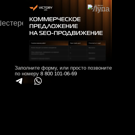
реализацию
Внедрение
техзаданий
SEO-
по оптимизации
рекомендаций
ресурса, вёрстке
страниц,
публикации
текстов.
Заполните форму, или просто позвоните
Я согласен с
политикой конфиденциальности
по номеру
8 800 101-06-69
и даю согласие на обработку персональных
данных
ОТПРАВИТЬ
ВЫБРАННЫЕ ШАГИ:
РЕГИОН: