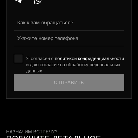
Салоны красоты
до 7к
более 7к
Я согласен с
политикой конфиденциальности
и даю согласие на обработку персональных
данных
ВЫБЕРИТЕ ДОПОЛНИТЕЛЬНЫЕ ОПЦИИ:
ОТПРАВИТЬ
Подготовка
качественных
оптимизированных
текстов. Проводится
Копирайтинг
по техническим
заданиям от SEO-
специалистов.
НАЗНАЧИМ ВСТРЕЧУ?