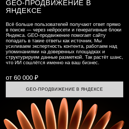
GEO-ПРОДВИЖЕНИЕ В
НИША:
ЯНДЕКСЕ
КОЛ-ВО СТРАНИЦ:
Всё больше пользователей получают ответ прямо
КОЛ-ВО ПРОДВИГАЕМЫХ ЗАПРОСОВ:
в поиске — через нейросети и генеративные блоки
Яндекса. GEO-продвижение помогает сайту
ДОПОЛНИТЕЛЬНЫЕ ОПЦИИ:
попадать в такие ответы как источник. Мы
усиливаем экспертность контента, работаем над
упоминаниями на доверенных площадках и
структурируем данные разметкой. Так растёт шанс,
что ИИ сошлётся именно на ваш бизнес.
от 60 000 ₽
GEO-ПРОДВИЖЕНИЕ В ЯНДЕКСЕ