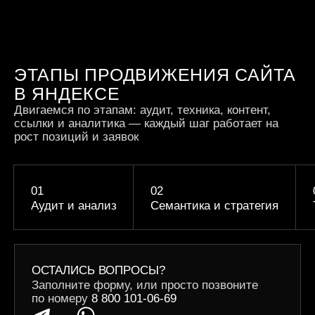
от 51 до 150
Недвижимость
ЭТАПЫ ПРОДВИЖЕНИЯ САЙТА
от 151 до 450
eCommerce крупные ниши
В ЯНДЕКСЕ
(металлопрокат)
Двигаемся по этапам: аудит, техника, контент,
ссылки и аналитика — каждый шаг работает на
450 и более
рост позиций и заявок
Мебель и интерьер
ВЫБЕРИТЕ КОЛИЧЕСТВО ПРОДВИГАЕМЫХ
Аудит и анализ
Семантика и стратегия
ЗАПРОСОВ:
Автомобили и запчасти
до 1,5к
ОСТАЛИСЬ ВОПРОСЫ?
Доставка еды / готовой
Заполните форму, или просто позвоните
продукции
по номеру
8 800 101-06-69
до 5к