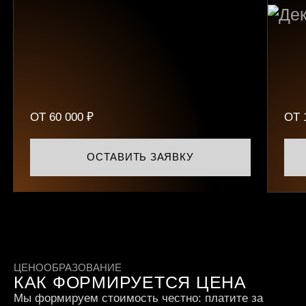
Базовые технические правки:
индексация, устранение дублей,
корректные сниппеты;
Контроль позиций, трафика и
конверсий.
Регулярная отчётность по
результатам работы раз в месяц.
ОТ 60 000 ₽
ОТ 
ОСТАВИТЬ ЗАЯВКУ
ЦЕНООБРАЗОВАНИЕ
КАК ФОРМИРУЕТСЯ ЦЕНА
Мы формируем стоимость честно: платите за